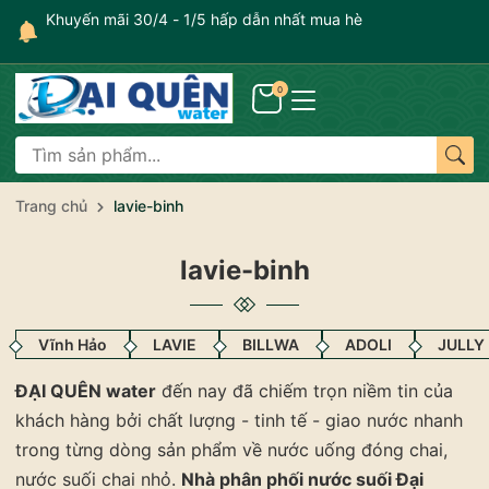
Khuyến mãi 30/4 - 1/5 hấp dẫn nhất mua hè
Ư
si
0
Trang chủ
lavie-binh
lavie-binh
Vĩnh Hảo
LAVIE
BILLWA
ADOLI
JULLY
ĐẠI QUÊN water
đến nay đã chiếm trọn niềm tin của
khách hàng bởi chất lượng - tinh tế - giao nước nhanh
trong từng dòng sản phẩm về nước uống đóng chai,
nước suối chai nhỏ.
Nhà phân phối nước suối Đại