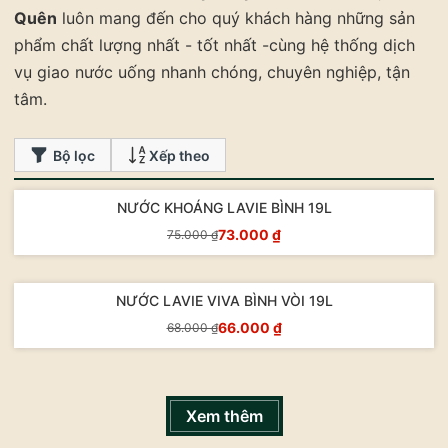
Quên
luôn mang đến cho quý khách hàng những sản
phẩm chất lượng nhất - tốt nhất -cùng hệ thống dịch
vụ giao nước uống nhanh chóng, chuyên nghiệp, tận
tâm.
Bộ lọc
Xếp theo
NƯỚC KHOÁNG LAVIE BÌNH 19L
- 3%
73.000 ₫
75.000 ₫
Mua Ngay
NƯỚC LAVIE VIVA BÌNH VÒI 19L
- 3%
66.000 ₫
68.000 ₫
Mua Ngay
Xem thêm