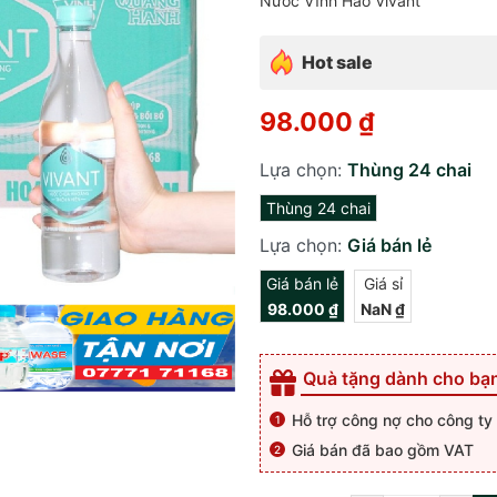
Nước Vĩnh Hảo Vivant
Hot sale
98.000 ₫
Lựa chọn:
Thùng 24 chai
Thùng 24 chai
Lựa chọn:
Giá bán lẻ
Giá bán lẻ
Giá sỉ
98.000 ₫
NaN ₫
Quà tặng dành cho bạ
Hỗ trợ công nợ cho công ty
Giá bán đã bao gồm VAT