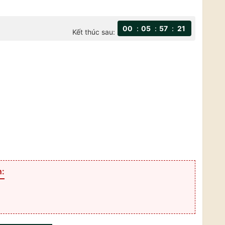
00
05
57
19
Kết thúc sau:
n: