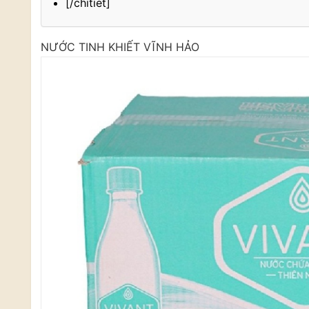
[/chitiet]
NƯỚC TINH KHIẾT VĨNH HẢO