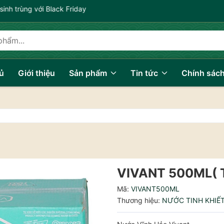
inh trùng với Black Friday
ủ
Giới thiệu
Sản phẩm
Tin tức
Chính sác
VIVANT 500ML( T
Mã:
VIVANT500ML
Thương hiệu:
NƯỚC TINH KHIẾ