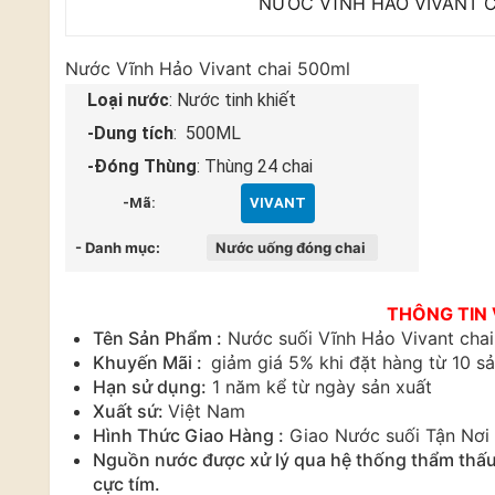
NƯỚC VĨNH HẢO VIVANT C
Nước Vĩnh Hảo Vivant chai 500ml
Loại nước
: Nước tinh khiết
-Dung tích
: 500ML
-Đóng Thùng
: Thùng 24 chai
-Mã:
VIVANT
- Danh mục:
Nước uống đóng chai
THÔNG TIN
Tên Sản Phẩm :
Nước suối Vĩnh Hảo Vivant cha
Khuyến Mãi :
giảm giá 5% khi đặt hàng từ 10 
Hạn sử dụng:
1 năm kể từ ngày sản xuất
Xuất sứ:
Việt Nam
Hình Thức Giao Hàng :
Giao Nước suối Tận Nơi 
Nguồn nước được xử lý qua hệ thống thẩm thấu
cực tím.