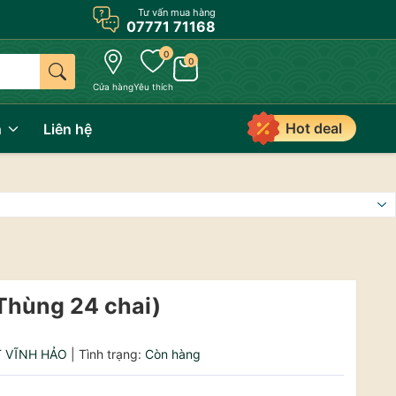
Tư vấn mua hàng
Càng mua càng giảm: mua 6 tặng 1, mua 10 tặng 2
07771 71168
0
0
Cửa hàng
Yêu thích
Hot deal
h
Liên hệ
hùng 24 chai)
T VĨNH HẢO
|
Tình trạng:
Còn hàng