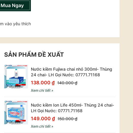
Mua Ngay
m vào yêu thích
SẢN PHẨM ĐỀ XUẤT
Nước kiềm Fujiwa chai nhỏ 300ml- Thùng
24 chai- LH Gọi Nước: 07771.71168
138.000 ₫
140.000 ₫
Xem chi tiết »
Nước kiềm Ion Life 450ml- Thùng 24 chai-
LH Gọi Nước: 07771.71168
149.000 ₫
150.000 ₫
Xem chi tiết »