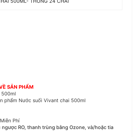
HAI 500ML- THÙNG 24 CHAI
 VỀ SẢN PHẨM
i 500ml
sản phẩm
Nước suối Vivant chai 500ml
Miễn Phí
 ngược RO, thanh trùng bằng Ozone, và/hoặc tia